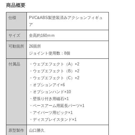
商品概要
仕様
PVC&ABS製塗装済みアクションフィギュ
ア
サイズ
全高約160ｍｍ
可動箇所
26箇所
ジョイント使用数：8個
付属品
・ウェブエフェクト（A）×2
・ウェブエフェクト（B）×2
・ウェブエフェクト（C）×2
・オプションアイ×6
・オプションハンド×10
・壁張り付き用磁石×1
・ベースアーム用延長パーツ×1
・アイパーツ用ピック×1
・ディスプレイスタンド×1
原型製作
山口勝久