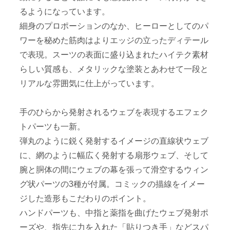
るようになっています。
細身のプロポーションのなか、ヒーローとしてのパ
ワーを秘めた筋肉はよりエッジの立ったディテール
で表現。スーツの表面に盛り込まれたハイテク素材
らしい質感も、メタリックな塗装とあわせて一段と
リアルな雰囲気に仕上がっています。
手のひらから発射されるウェブを表現するエフェク
トパーツも一新。
弾丸のように鋭く発射するイメージの直線状ウェブ
に、網のように幅広く発射する扇形ウェブ、そして
腕と胴体の間にウェブの幕を張って滑空するウィン
グ状パーツの3種が付属。コミックの描線をイメー
ジした造形もこだわりのポイント。
ハンドパーツも、中指と薬指を曲げたウェブ発射ポ
ーズや、指先に力を入れた「貼りつき手」などスパ