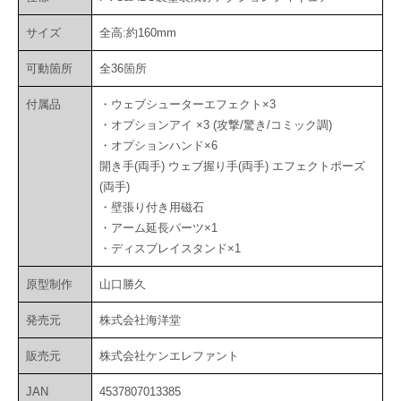
サイズ
全高:約160mm
可動箇所
全36箇所
付属品
・ウェブシューターエフェクト×3
・オプションアイ ×3 (攻撃/驚き/コミック調)
・オプションハンド×6
開き手(両手) ウェブ握り手(両手) エフェクトポーズ
(両手)
・壁張り付き用磁石
・アーム延長パーツ×1
・ディスプレイスタンド×1
原型制作
山口勝久
発売元
株式会社海洋堂
販売元
株式会社ケンエレファント
JAN
4537807013385