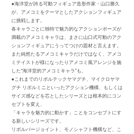
●海洋堂が誇る可動フィギュア造形作家・山口勝久
が、アメコミをテーマとしたアクションフィギュア
に挑戦します。
各キャラごとに独特で魅力的なアクションポーズが
満載のアメコミキャラは、まさに山口式可動のアク
ションフィギュアにうってつけの題材と言えます。
また純然たるアメコミキャラだけではなく、アメコ
ミテイストが様になったりアメコミ風アレンジを施
した“海洋堂的アメコミキャラ”も。
●これまでのリボルテックヤマグチ、マイクロヤマ
グチ リボルミニといったアクション機構、もしくは
サイズ感などを芯としたシリーズとは根本的にコン
セプトを変え、
「キャラを魅力的に動かす」ことをコンセプトにす
る新しいシリーズです。
リボルバージョイント、モノシャフト機構など、こ