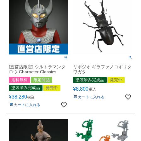
[直営店限定] ウルトラマンタ
リボジオ ギラファノコギリク
ロウ Character Classics
ワガタ
送料無料
限定商品
塗装済み完成品
発売中
塗装済み完成品
発売中
¥
8,800
税込
¥
38,280
カートに入れる
税込
カートに入れる