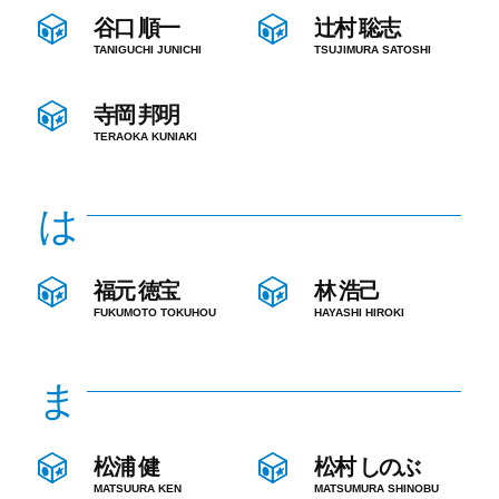
谷口 順一
辻村 聡志
TANIGUCHI JUNICHI
TSUJIMURA SATOSHI
寺岡 邦明
TERAOKA KUNIAKI
は
福元 徳宝
林 浩己
FUKUMOTO TOKUHOU
HAYASHI HIROKI
ま
松浦 健
松村 しのぶ
MATSUURA KEN
MATSUMURA SHINOBU