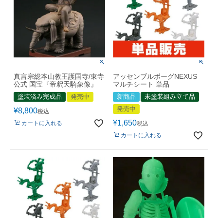
真言宗総本山教王護国寺/東寺
アッセンブルボーグNEXUS
公式 国宝『帝釈天騎象像』
マルチシート 単品
塗装済み完成品
発売中
新商品
未塗装組み立て品
発売中
¥
8,800
税込
¥
1,650
カートに入れる
税込
カートに入れる