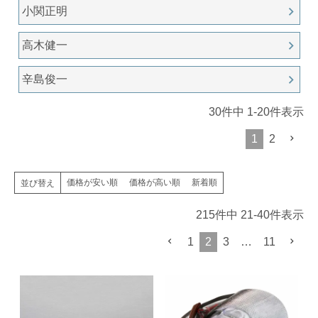
小関正明
高木健一
辛島俊一
30
件中
1
-
20
件表示
1
2
価格が安い順
価格が高い順
新着順
並び替え
215
件中
21
-
40
件表示
1
2
3
…
11