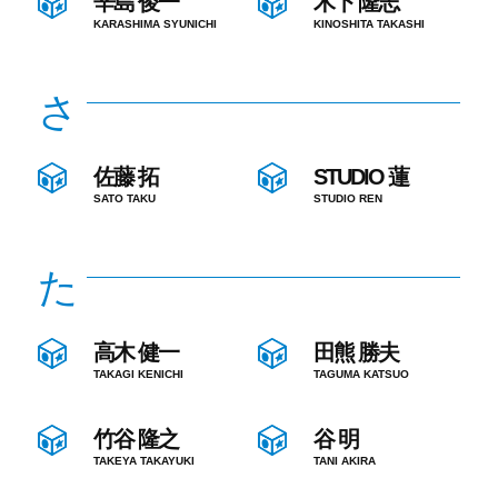
辛島 俊一
木下 隆志
KARASHIMA SYUNICHI
KINOSHITA TAKASHI
さ
佐藤 拓
STUDIO 蓮
SATO TAKU
STUDIO REN
た
高木 健一
田熊 勝夫
TAKAGI KENICHI
TAGUMA KATSUO
竹谷 隆之
谷 明
TAKEYA TAKAYUKI
TANI AKIRA