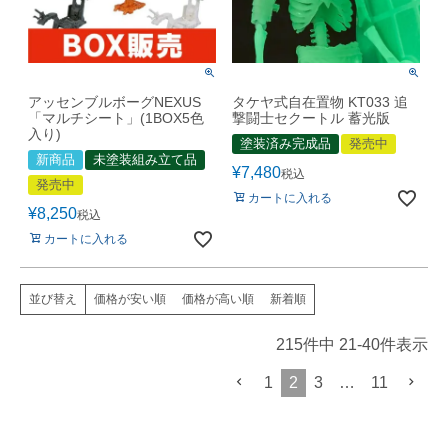
アッセンブルボーグNEXUS
タケヤ式自在置物 KT033 追
「マルチシート」(1BOX5色
撃闘士セクートル 蓄光版
入り)
塗装済み完成品
発売中
新商品
未塗装組み立て品
¥
7,480
税込
発売中
カートに入れる
¥
8,250
税込
カートに入れる
価格が安い順
価格が高い順
新着順
並び替え
215
件中
21
-
40
件表示
1
2
3
…
11