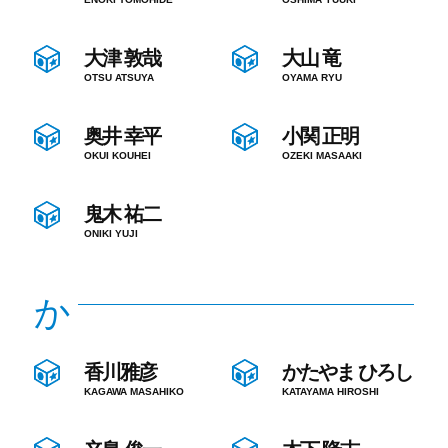
大津 敦哉
大山 竜
OTSU ATSUYA
OYAMA RYU
奥井 幸平
小関 正明
OKUI KOUHEI
OZEKI MASAAKI
鬼木 祐二
ONIKI YUJI
か
香川雅彦
かたやま ひろし
KAGAWA MASAHIKO
KATAYAMA HIROSHI