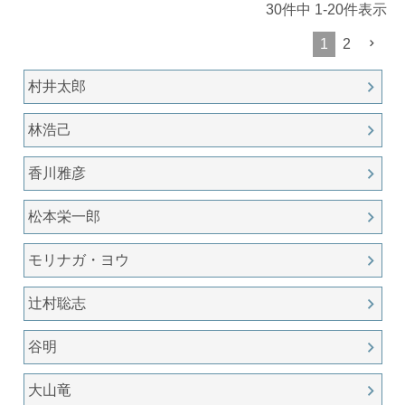
30
件中
1
-
20
件表示
1
2
村井太郎
林浩己
香川雅彦
松本栄一郎
モリナガ・ヨウ
辻村聡志
谷明
大山竜