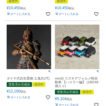
発売中
発売中
¥
10,450
¥
10,450
税込
税込
カートに入れる
カートに入れる
タケヤ式自在置物 土鬼兵(弐)
miniQ スズキデフォルメ軽自
動車 【ハスラー編】 (1BOX8
塗装済み完成品
発売中
個入り)
¥
12,100
税込
塗装済み完成品
発売中
カートに入れる
¥
5,104
税込
カートに入れる