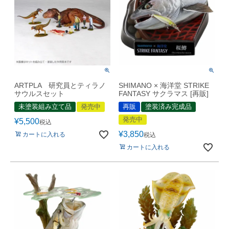
ARTPLA 研究員とティラノ
SHIMANO × 海洋堂 STRIKE
サウルスセット
FANTASY サクラマス [再販]
未塗装組み立て品
発売中
再販
塗装済み完成品
発売中
¥
5,500
税込
¥
3,850
カートに入れる
税込
カートに入れる