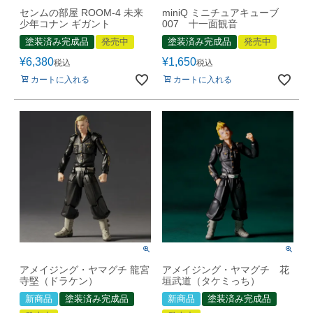
センムの部屋 ROOM-4 未来
miniQ ミニチュアキューブ
少年コナン ギガント
007 十一面観音
塗装済み完成品
発売中
塗装済み完成品
発売中
¥
6,380
¥
1,650
税込
税込
カートに入れる
カートに入れる
アメイジング・ヤマグチ 龍宮
アメイジング・ヤマグチ 花
寺堅（ドラケン）
垣武道（タケミっち）
新商品
塗装済み完成品
新商品
塗装済み完成品