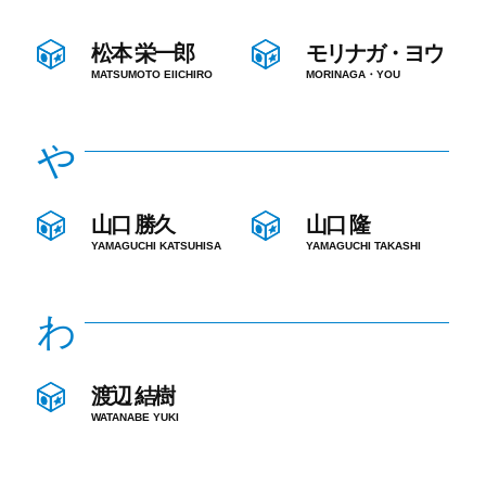
松本 栄一郎
モリナガ・ヨウ
MATSUMOTO EIICHIRO
MORINAGA・YOU
や
山口 勝久
山口 隆
YAMAGUCHI KATSUHISA
YAMAGUCHI TAKASHI
わ
渡辺 結樹
WATANABE YUKI