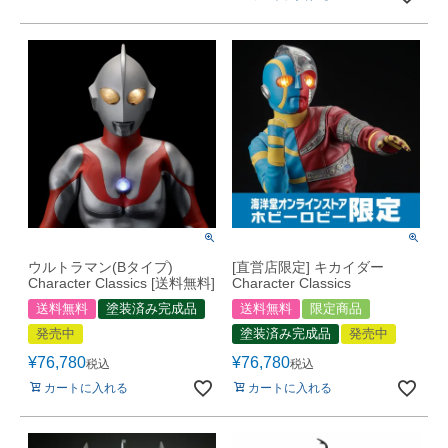
ウルトラマン(Bタイプ)
[直営店限定] キカイダー
Character Classics [送料無料]
Character Classics
送料無料
塗装済み完成品
送料無料
限定商品
発売中
塗装済み完成品
発売中
¥
76,780
¥
76,780
税込
税込
カートに入れる
カートに入れる