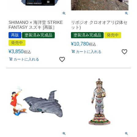
SHIMANO × 海洋堂 STRIKE
リボジオ クロオオアリ(2体セ
FANTASY スズキ [再販］
ット)
再販
塗装済み完成品
塗装済み完成品
発売中
発売中
¥
10,780
税込
¥
3,850
カートに入れる
税込
カートに入れる