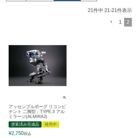
21
件中
21
-
21
件表示
1
2
アッセンブルボーグ リコンビ
ナント 二脚型：TYPE.3 アル
ミラージ(ALMIRAJ)
塗装済み完成品
発売中
¥
2,750
税込