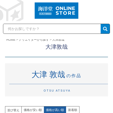
HOME
クリエイターから探す
大津敦哉
大津敦哉
大津 敦哉
の作品
OTSU ATSUYA
価格が安い順
価格が高い順
新着順
並び替え