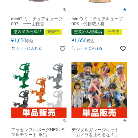
miniQ ミニチュアキューブ
miniQ ミニチュアキューブ
007 十一面観音
006 伐折羅大将
塗装済み完成品
発売中
塗装済み完成品
発売中
¥
1,650
¥
1,650
税込
税込
カートに入れる
カートに入れる
アッセンブルボーグNEXUS
デジタルガレージキット
マルチシート 単品
「カメラを止めるな！」