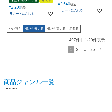
未塗装組み立て品
発売中
¥
2,640
税込
¥
2,200
税込
カートに入れる
カートに入れる
価格が安い順
価格が高い順
新着順
並び替え
497
件中
1
-
20
件表示
1
2
…
25
商品ジャンル一覧
CATEGORY