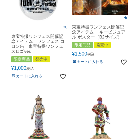
東宝特撮ワンフェス開催記
念アイテム キービジュア
東宝特撮ワンフェス開催記
ル ポスター（B2サイズ）
念アイテム ワンフェス コ
限定商品
発売中
ロン缶 東宝特撮ワンフェ
スロゴver.
¥
1,500
税込
限定商品
発売中
カートに入れる
¥
1,000
税込
カートに入れる