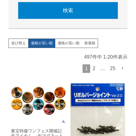
検索
価格が安い順
価格が高い順
新着順
並び替え
497
件中
1
-
20
件表示
1
2
…
25
東宝特撮ワンフェス開催記
念アイテム 缶マグネット