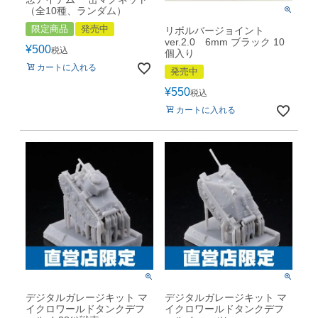
（全10種、ランダム）
限定商品
発売中
リボルバージョイント
ver.2.0 6mm ブラック 10
¥
500
税込
個入り
カートに入れる
発売中
¥
550
税込
カートに入れる
デジタルガレージキット マ
デジタルガレージキット マ
イクロワールドタンクデフ
イクロワールドタンクデフ