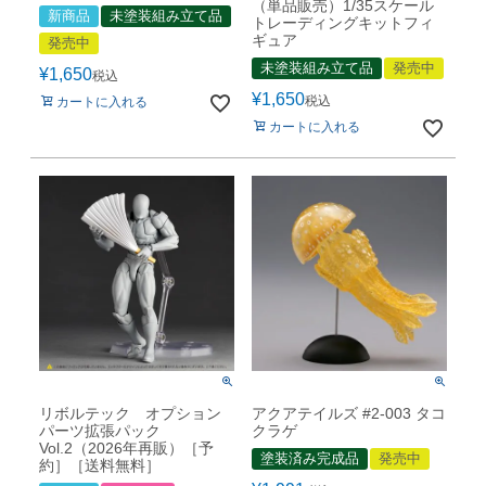
（単品販売）1/35スケール
新商品
未塗装組み立て品
トレーディングキットフィ
ギュア
発売中
未塗装組み立て品
発売中
¥
1,650
税込
¥
1,650
税込
カートに入れる
カートに入れる
リボルテック オプション
アクアテイルズ #2-003 タコ
パーツ拡張パック
クラゲ
Vol.2（2026年再販）［予
塗装済み完成品
発売中
約］［送料無料］