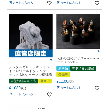
カートに入れる
カートに入れる
人形の国のアリス～a scene
from a book～
デジタルガレージキット マ
新商品
塗装済み完成品
イクロワールドタンクデフ
発売中
ォルメ M4シャーマン榴弾砲
未塗装組み立て品
発売中
¥
1,100
税込
¥
1,089
カートに入れる
税込
カートに入れる