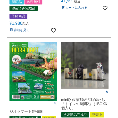
¥
1,991
税込
新商品
送料無料
カートに入れる
塗装済み完成品
予約商品
¥
1,980
税込
詳細を見る
miniQ 佐藤邦雄の動物たち
「トイレの時間2」 (1BOX6
個入り)
ジオラマート動物園
塗装済み完成品
発売中