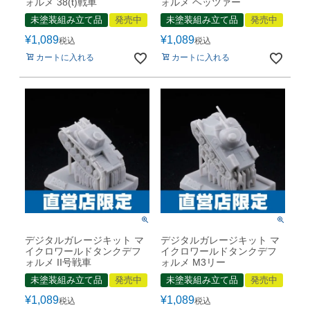
ォルメ 38(t)戦車
ォルメ ヘッツァー
未塗装組み立て品
発売中
未塗装組み立て品
発売中
¥
1,089
¥
1,089
税込
税込
カートに入れる
カートに入れる
デジタルガレージキット マ
デジタルガレージキット マ
イクロワールドタンクデフ
イクロワールドタンクデフ
ォルメ II号戦車
ォルメ M3リー
未塗装組み立て品
発売中
未塗装組み立て品
発売中
¥
1,089
¥
1,089
税込
税込