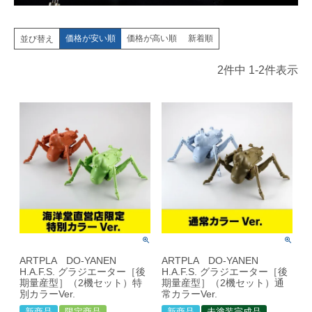
価格が安い順
価格が高い順
新着順
並び替え
2
件中
1
-
2
件表示
ARTPLA DO-YANEN
ARTPLA DO-YANEN
H.A.F.S. グラジエーター［後
H.A.F.S. グラジエーター［後
期量産型］（2機セット）特
期量産型］（2機セット）通
別カラーVer.
常カラーVer.
新商品
限定商品
新商品
未塗装完成品