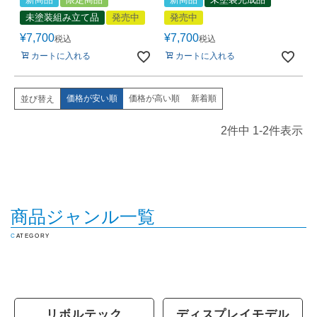
未塗装組み立て品
発売中
発売中
¥
7,700
¥
7,700
税込
税込
カートに入れる
カートに入れる
価格が安い順
価格が高い順
新着順
並び替え
2
件中
1
-
2
件表示
商品ジャンル一覧
CATEGORY
リボルテック
ディスプレイモデル