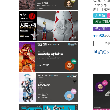
WORKS 
イマジネ
約］［送
新商品
未塗装組
予約商品
¥
9,900
税
予
詳細