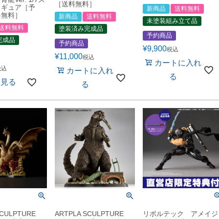
［送料無料］
ィギュア［予
新商品
送料無料
料無料］
新商品
送料無料
未塗装組み立て品
送料無料
塗装済み完成品
予約商品
完成品
予約商品
¥
9,900
税込
¥
11,000
税込
カートに入れ
税込
カートに入れ
る
を見る
る
SCULPTURE
ARTPLA SCULPTURE
リボルテック アメイジ