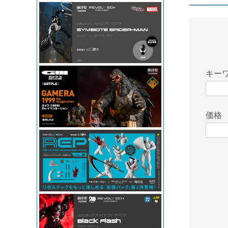
キー
価格