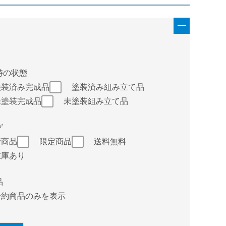
時の状態
塗装済み完成品
塗装済み組み立て品
未塗装完成品
未塗装組み立て品
グ
新商品
限定商品
送料無料
在庫あり
品
予約商品のみを表示