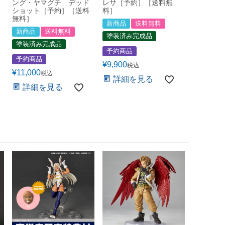
ング・ヤマグチ デッド
レサ［予約］［送料無
ショット［予約］［送料
料］
］
無料］
新商品
送料無料
新商品
送料無料
塗装済み完成品
塗装済み完成品
予約商品
予約商品
¥
9,900
税込
¥
11,000
税込
詳細を見る
詳細を見る