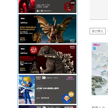
並び替え
初音ミク 青