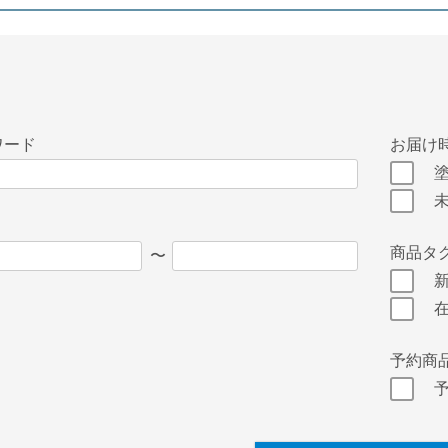
ワード
お届け
商品タ
〜
予約商