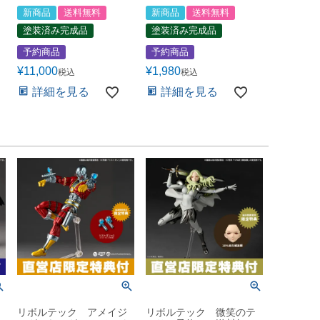
新商品
送料無料
新商品
送料無料
塗装済み完成品
塗装済み完成品
予約商品
予約商品
¥
11,000
¥
1,980
税込
税込
詳細を見る
詳細を見る
リボルテック アメイジ
リボルテック 微笑のテ