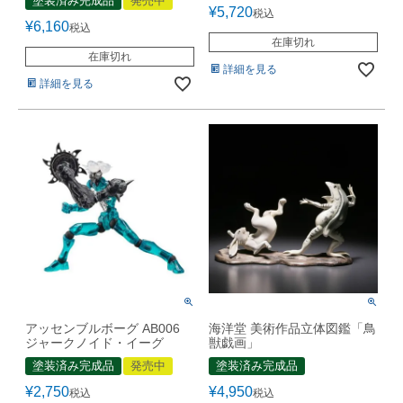
塗装済み完成品
発売中
¥
5,720
税込
¥
6,160
税込
在庫切れ
在庫切れ
詳細を見る
詳細を見る
アッセンブルボーグ AB006
海洋堂 美術作品立体図鑑「鳥
ジャークノイド・イーグ
獣戯画」
塗装済み完成品
発売中
塗装済み完成品
¥
2,750
¥
4,950
税込
税込