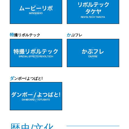
特
か
撮リボルテック
ぷフレ
ダ
ンボー/よつばと!
歴史/文化