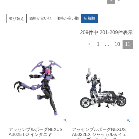
価格が安い順
価格が高い順
新着順
並び替え
209
件中
201
-
209
件表示
1
…
10
11
アッセンブルボーグNEXUS
アッセンブルボーグNEXUS
AB025 I.O インタニヤ
AB022EX ジャッカル＆イェ