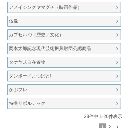
アメイジングヤマグチ（映画作品）
仏像
カプセル Q（歴史／文化）
岡本太郎記念現代芸術振興財団公認商品
タケヤ式自在置物
ダンボー／よつばと!
かぷフレ
特撮リボルテック
28
件中
1
-
20
件表示
1
2