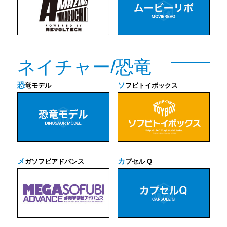
ネイチャー/恐竜
恐
ソ
竜モデル
フビトイボックス
メ
カ
ガソフビアドバンス
プセル Q