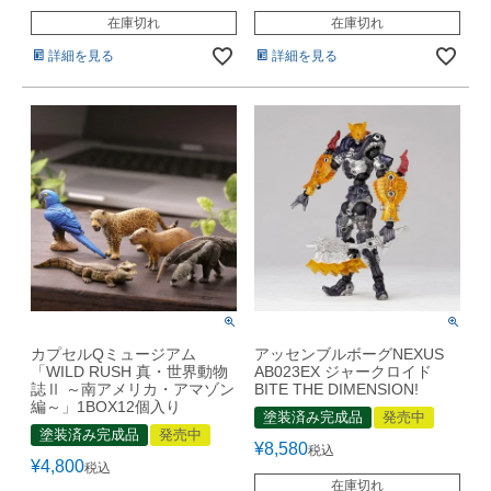
在庫切れ
在庫切れ
詳細を見る
詳細を見る
カプセルQミュージアム
アッセンブルボーグNEXUS
「WILD RUSH 真・世界動物
AB023EX ジャークロイド
誌Ⅱ ～南アメリカ・アマゾン
BITE THE DIMENSION!
編～」1BOX12個入り
塗装済み完成品
発売中
塗装済み完成品
発売中
¥
8,580
税込
¥
4,800
税込
在庫切れ