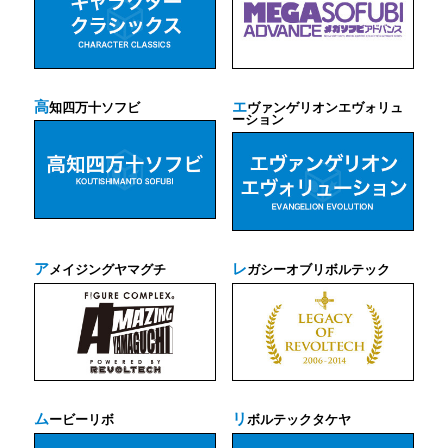
高
エ
知四万十ソフビ
ヴァンゲリオンエヴォリュ
ーション
ア
レ
メイジングヤマグチ
ガシーオブリボルテック
ム
リ
ービーリボ
ボルテックタケヤ