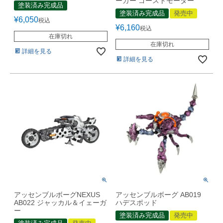
ーガー ゴーストモーター
塗装済み完成品
塗装済み完成品
発売中
¥
6,050
税込
¥
6,160
税込
在庫切れ
在庫切れ
詳細を見る
詳細を見る
アッセンブルボーグNEXUS
アッセンブルボーグ AB019
AB022 ジャッカル＆イェーガ
ハデスポッド
ー
塗装済み完成品
発売中