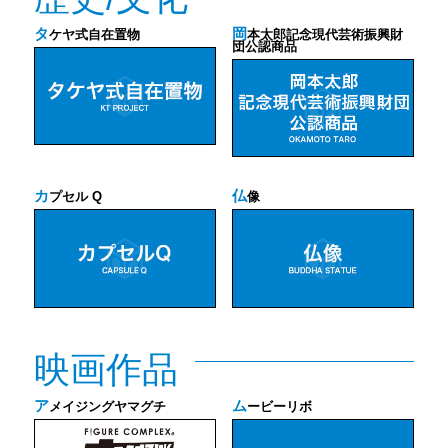
タ
岡
ケヤ式自在置物
本太郎記念現代芸術振興財
団公認商品
カ
仏
プセル Q
像
映画作品
ア
ム
メイジングヤマグチ
ービーリボ