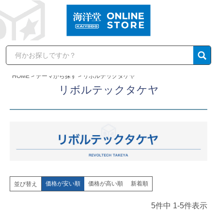
HOME
テーマから探す
リボルテックタケヤ
リボルテックタケヤ
価格が安い順
価格が高い順
新着順
並び替え
5
件中
1
-
5
件表示