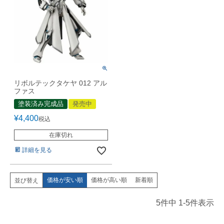
リボルテックタケヤ 012 アル
ファス
塗装済み完成品
発売中
¥
4,400
税込
在庫切れ
詳細を見る
価格が安い順
価格が高い順
新着順
並び替え
5
件中
1
-
5
件表示