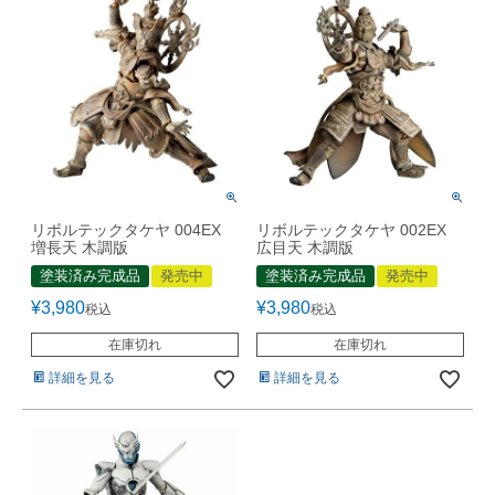
リボルテックタケヤ 004EX
リボルテックタケヤ 002EX
増長天 木調版
広目天 木調版
塗装済み完成品
発売中
塗装済み完成品
発売中
¥
3,980
¥
3,980
税込
税込
在庫切れ
在庫切れ
詳細を見る
詳細を見る