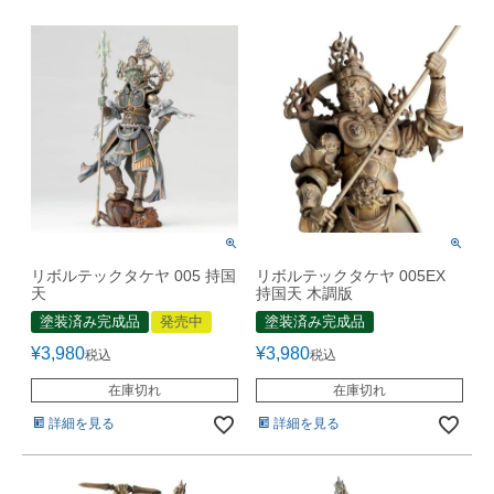
リボルテックタケヤ 005 持国
リボルテックタケヤ 005EX
天
持国天 木調版
塗装済み完成品
発売中
塗装済み完成品
¥
3,980
¥
3,980
税込
税込
在庫切れ
在庫切れ
詳細を見る
詳細を見る