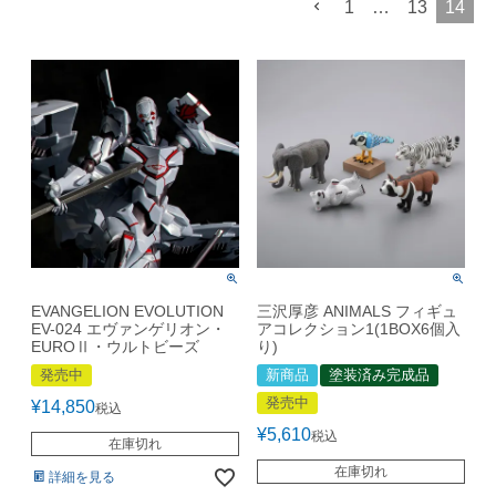
1
…
13
14
EVANGELION EVOLUTION
三沢厚彦 ANIMALS フィギュ
EV-024 エヴァンゲリオン・
アコレクション1(1BOX6個入
EUROⅡ・ウルトビーズ
り)
発売中
新商品
塗装済み完成品
発売中
¥
14,850
税込
¥
5,610
税込
在庫切れ
在庫切れ
詳細を見る