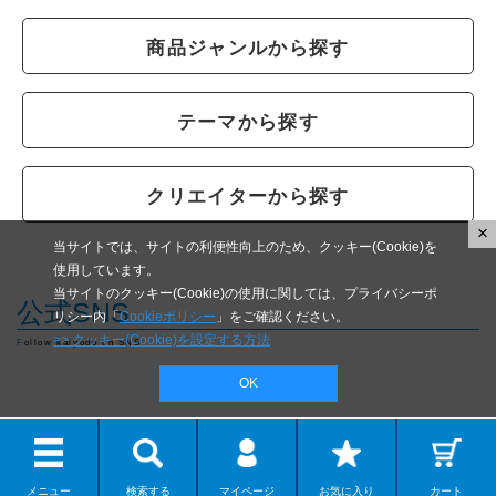
商品ジャンルから探す
テーマから探す
クリエイターから探す
×
当サイトでは、サイトの利便性向上のため、クッキー(Cookie)を
使用しています。
当サイトのクッキー(Cookie)の使用に関しては、プライバシーポ
公式SNS
リシー内「
Cookieポリシー
」をご確認ください。
>> クッキー(Cookie)を設定する方法
Follow kaiyodo on SNS
OK
メニュー
検索する
マイページ
お気に入り
カート