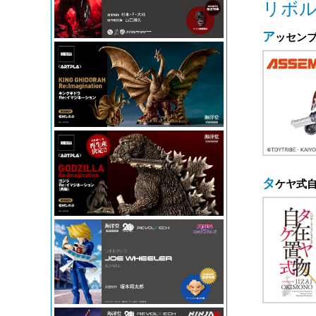
リボ
アッセン
タケヤ式