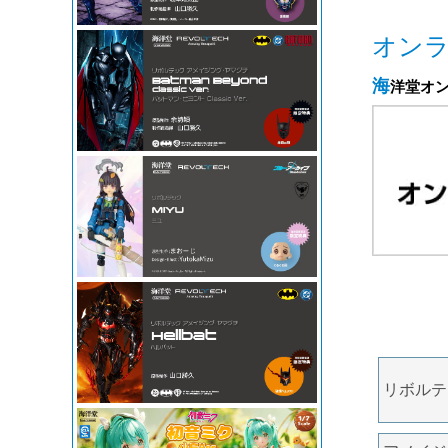
オン
海洋堂オ
リボルテ