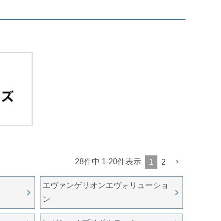
28
件中
1
-
20
件表示
1
2
エヴァンゲリオンエヴォリューショ
ン