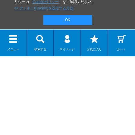
リシー内「
Cookieポリシー
」をご確認ください。
>> クッキー(Cookie)を設定する方法
OK
メニュー
検索する
マイページ
お気に入り
カート
リボルテック
ディスプレイモデル
カプセルアイテム
ダンボー
ネイチャー系モデル
組み立てモデル