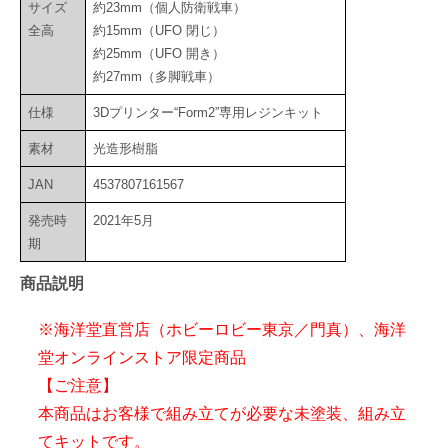
サイズ
約23mm（個人防衛戦車）
全高
約15mm（UFO 閉じ）
約25mm（UFO 開き）
約27mm（多脚戦車）
仕様
3Dプリンター“Form2”専用レジンキット
素材
光造形樹脂
JAN
4537807161567
発売時
2021年5月
期
商品説明
※海洋堂直営店（ホビーロビー東京／門真）、海洋
堂オンラインストア限定商品
【ご注意】
本商品はお客様で組み立てが必要な未塗装、組み立
てキットです。